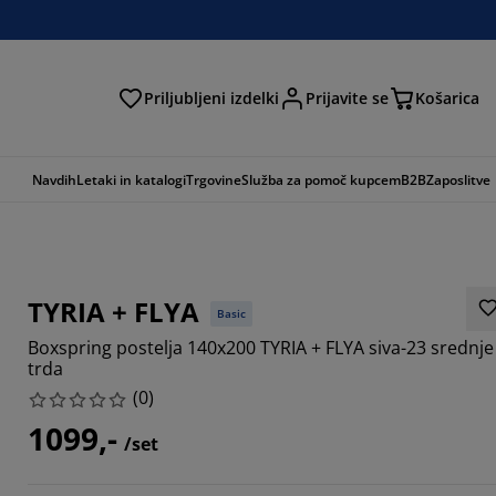
Priljubljeni izdelki
Prijavite se
Košarica
Navdih
Letaki in katalogi
Trgovine
Služba za pomoč kupcem
B2B
Zaposlitve
TYRIA + FLYA
Basic
Boxspring postelja 140x200 TYRIA + FLYA siva-23 srednje
trda
(
0
)
1099,-
/set