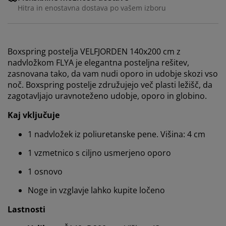
Hitra in enostavna dostava po vašem izboru
Boxspring postelja VELFJORDEN 140x200 cm z
nadvložkom FLYA je elegantna posteljna rešitev,
zasnovana tako, da vam nudi oporo in udobje skozi vso
noč. Boxspring postelje združujejo več plasti ležišč, da
zagotavljajo uravnoteženo udobje, oporo in globino.
Kaj vključuje
1 nadvložek iz poliuretanske pene. Višina: 4 cm
1 vzmetnico s ciljno usmerjeno oporo
1 osnovo
Noge in vzglavje lahko kupite ločeno
Lastnosti