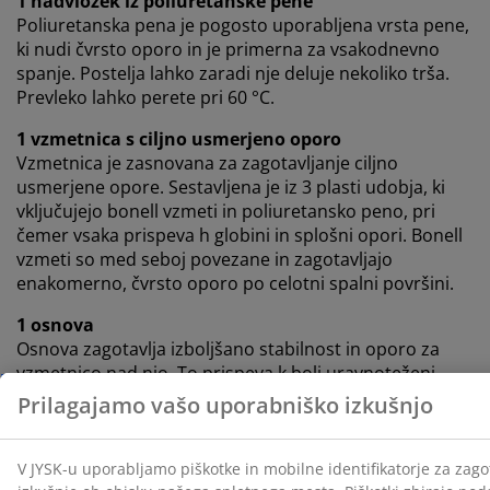
1 nadvložek iz poliuretanske pene
Poliuretanska pena je pogosto uporabljena vrsta pene,
ki nudi čvrsto oporo in je primerna za vsakodnevno
spanje. Postelja lahko zaradi nje deluje nekoliko trša.
Prevleko lahko perete pri 60 °C.
1 vzmetnica s ciljno usmerjeno oporo
Vzmetnica je zasnovana za zagotavljanje ciljno
usmerjene opore. Sestavljena je iz 3 plasti udobja, ki
vključujejo bonell vzmeti in poliuretansko peno, pri
čemer vsaka prispeva h globini in splošni opori. Bonell
vzmeti so med seboj povezane in zagotavljajo
enakomerno, čvrsto oporo po celotni spalni površini.
1 osnova
Osnova zagotavlja izboljšano stabilnost in oporo za
vzmetnico nad njo. To prispeva k bolj uravnoteženi
izkušnji spanja.
Barva
Uskladite svojo posteljo z vzglavjem v enaki bari Siva-
40, da ustvarite enoten videz. Vzglavje doda slog vaši