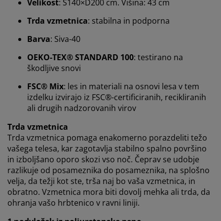
Prilagajamo vašo uporabniško izkušnjo
Velikost
: Š140×D200 cm. Višina: 43 cm
Trda vzmetnica
: stabilna in podporna
V JYSK-u uporabljamo piškotke in mobilne
Barva
: Siva-40
identifikatorje za zagotavljanje dobre izkušnje ob
obisku našega spletnega mesta. Piškotki zbirajo
OEKO-TEX® STANDARD 100
: testirano na
podatke o vas za zagotavljanje funkcionalnosti,
škodljive snovi
statistike in ustreznega trženja.
FSC® Mix
: les in materiali na osnovi lesa v tem
Ko sprejmete oglaševalske piškotke, bomo vaše
izdelku izvirajo iz FSC®-certificiranih, recikliranih
podatke o brskanju delili z oglaševalskimi partnerji
ali drugih nadzorovanih virov
(npr. Google, Meta in TikTok) za prilagojene in statične
oglase. Več o namenih si lahko preberete v razdelku
Trda vzmetnica
»Nastanitve piškotkov« in prekličete svoje soglasje s
Trda vzmetnica pomaga enakomerno porazdeliti težo
klikom na ikono piškotka. S klikom na »Sprejmi vse
vašega telesa, kar zagotavlja stabilno spalno površino
piškotke« soglašate z vsemi tremi nameni. Preberite
in izboljšano oporo skozi vso noč. Čeprav se udobje
več o
našem zbiranju in obdelavi osebnih podatkov
razlikuje od posameznika do posameznika, na splošno
ter naši
politiki piškotkov
.
velja, da težji kot ste, trša naj bo vaša vzmetnica, in
obratno. Vzmetnica mora biti dovolj mehka ali trda, da
ohranja vašo hrbtenico v ravni liniji.