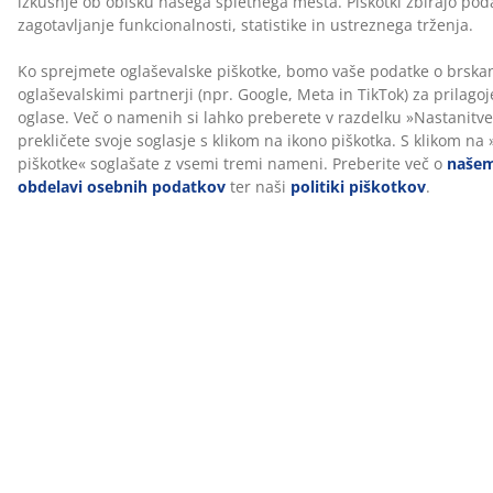
spalnici in pomaga zmanjšati madeže na steni, ki lahko
nastanejo pri spanju blizu nje.
OEKO-TEX® STANDARD 100
Ta izdelek ima certifikat OEKO-TEX® STANDARD 100. To
pomeni, da je vsaka komponenta testirana s strani
neodvisnih inštitutov OEKO-TEX® in izpolnjuje stroge
omejitve glede škodljivih snovi.
FSC® Mix
Oznaka FSC® Mix pomeni, da ves les in materiali
gozdnega izvora v tem izdelku izvirajo iz kombinacije
gozdov s certifikatom FSC®, recikliranih virov ali lesa,
nadzorovanega s strani FSC®.
Vonj po proizvodnji sčasoma izgine
Ko prejmete novo posteljo, lahko zaznate rahel vonj po
proizvodnji. To je popolnoma neškodljivo in sčasoma
izgine. Zračenje ali sesanje postelje lahko pomaga
pospešiti ta proces.