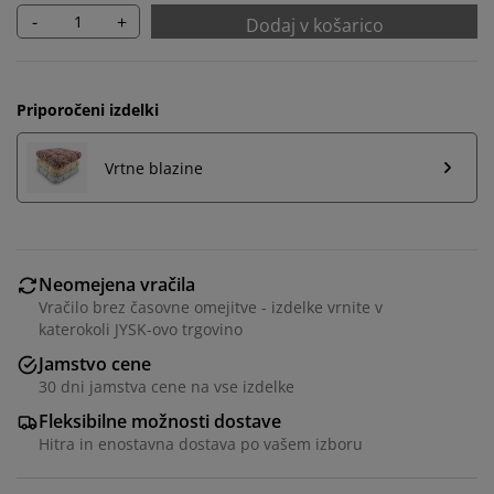
-
+
Dodaj v košarico
Priporočeni izdelki
Vrtne blazine
Neomejena vračila
Vračilo brez časovne omejitve - izdelke vrnite v
katerokoli JYSK-ovo trgovino
Jamstvo cene
Prilagajamo vašo uporabniško izkušnjo
30 dni jamstva cene na vse izdelke
Fleksibilne možnosti dostave
V JYSK-u uporabljamo piškotke in mobilne
Hitra in enostavna dostava po vašem izboru
identifikatorje za zagotavljanje dobre izkušnje ob
obisku našega spletnega mesta. Piškotki zbirajo