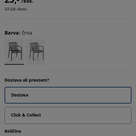
/kos.
37,50 /kos.
Barva
:
črna
Dostava ali prevzem?
Dostava
Click & Collect
Količina