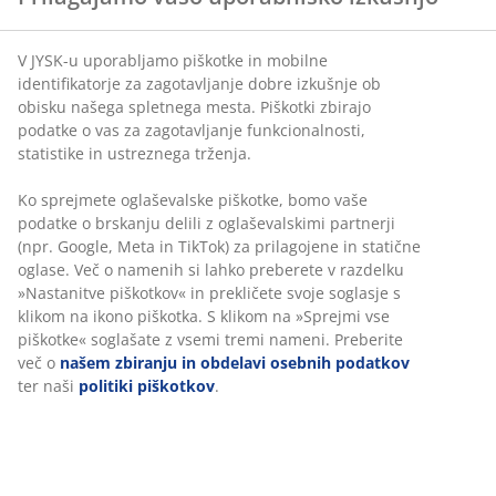
V JYSK-u uporabljamo piškotke in mobilne
identifikatorje za zagotavljanje dobre izkušnje ob
obisku našega spletnega mesta. Piškotki zbirajo
podatke o vas za zagotavljanje funkcionalnosti,
statistike in ustreznega trženja.
Ko sprejmete oglaševalske piškotke, bomo vaše
podatke o brskanju delili z oglaševalskimi partnerji
(npr. Google, Meta in TikTok) za prilagojene in statične
oglase. Več o namenih si lahko preberete v razdelku
»Nastanitve piškotkov« in prekličete svoje soglasje s
klikom na ikono piškotka. S klikom na »Sprejmi vse
piškotke« soglašate z vsemi tremi nameni. Preberite
več o
našem zbiranju in obdelavi osebnih podatkov
ter naši
politiki piškotkov
.