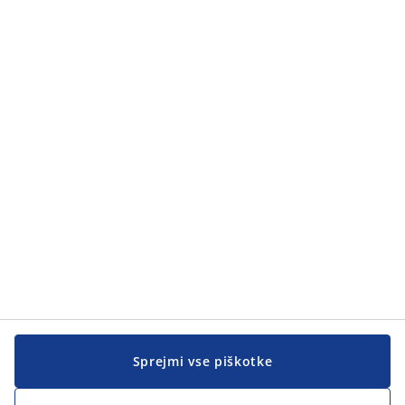
Kategorije
Kategorije
Pomoč kupcem
Pomoč kupcem
JYSK
JYSK
SEDEŽ PODJETJA
Sledite podjetju JYSK
Sprejmi vse piškotke