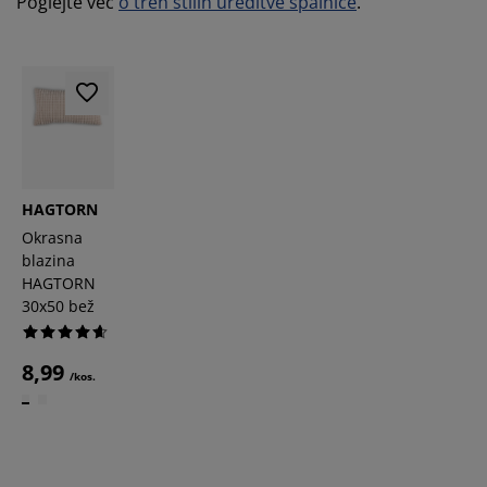
Poglejte več
o treh stilih ureditve spalnice
.
HAGTORN
Okrasna
blazina
HAGTORN
30x50 bež
8,99
/kos.