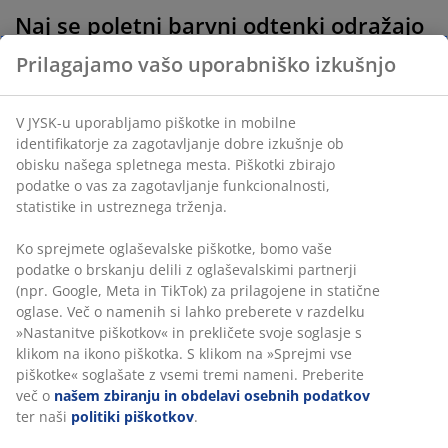
Naj se poletni barvni odtenki odražajo
v dodatkih v vaši dnevni sobi
Prilagajamo vašo uporabniško izkušnjo
Če želite osvežiti svojo dnevno sobo, vam ni treba
kupiti novega kavča.
Okrasne blazine
,
odeje
,
sveče
,
V JYSK-u uporabljamo piškotke in mobilne
košare
in
zavese
v svežih in svetlih barvah lahko
identifikatorje za zagotavljanje dobre izkušnje ob
pripomorejo k svežemu poletnemu videzu vašega
obisku našega spletnega mesta. Piškotki zbirajo
dnevnega prostora.
podatke o vas za zagotavljanje funkcionalnosti,
statistike in ustreznega trženja.
Ko sprejmete oglaševalske piškotke, bomo vaše
Barve v vaši jedilnici in kuhinji
podatke o brskanju delili z oglaševalskimi partnerji
(npr. Google, Meta in TikTok) za prilagojene in statične
oglase. Več o namenih si lahko preberete v razdelku
Jedilnica ali kuhinja sta idealna prostora, kjer lahko
»Nastanitve piškotkov« in prekličete svoje soglasje s
naredite veliko spremembo z novimi dekoracijami in
klikom na ikono piškotka. S klikom na »Sprejmi vse
kuhinjskimi dodatki. Ko se pripravljate na večerjo,
piškotke« soglašate z vsemi tremi nameni. Preberite
verjetno poskrbite za lep
prt
in na mizo postavite
več o
našem zbiranju in obdelavi osebnih podatkov
prtičke
,
sveče
in lepo
vazo
s cvetjem. Izberite pastelno
ter naši
politiki piškotkov
.
paleto, ki odseva čudovito poletno svetlobo.