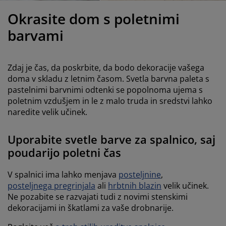
ega in zaščita pohištva
unanja svetila
juhe
steljni okvirji
uči
Okrasite dom s poletnimi
ampiranje
arderobne omare
kvir divanske postelje
zdelki za dom
barvami
ohištvo za spalnice
osteljna dna
zdelki za otroško sobo
Zdaj je čas, da poskrbite, da bodo dekoracije vašega
ežišča za otroke
rilo
doma v skladu z letnim časom. Svetla barvna paleta s
pastelnimi barvnimi odtenki se popolnoma ujema s
poletnim vzdušjem in le z malo truda in sredstvi lahko
troške postelje
naredite velik učinek.
Uporabite svetle barve za spalnico, saj
poudarijo poletni čas
V spalnici ima lahko menjava
posteljnine
,
posteljnega pregrinjala
ali
hrbtnih blazin
velik učinek.
Ne pozabite se razvajati tudi z novimi stenskimi
dekoracijami in škatlami za vaše drobnarije.