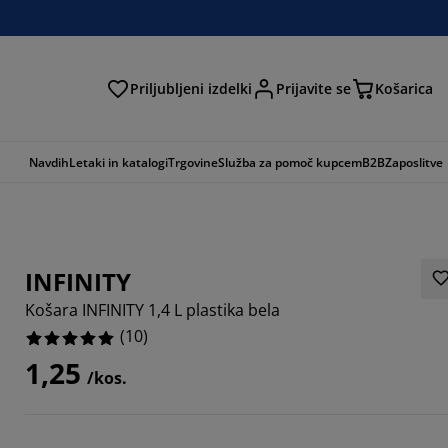
Priljubljeni izdelki
Prijavite se
Košarica
Navdih
Letaki in katalogi
Trgovine
Služba za pomoč kupcem
B2B
Zaposlitve
INFINITY
Košara INFINITY 1,4 L plastika bela
(
10
)
1,25
/kos.