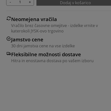
-
+
Dodaj v košarico
Neomejena vračila
Vračilo brez časovne omejitve - izdelke vrnite v
katerokoli JYSK-ovo trgovino
Jamstvo cene
30 dni jamstva cene na vse izdelke
Fleksibilne možnosti dostave
Hitra in enostavna dostava po vašem izboru