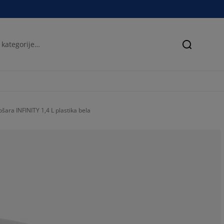
Iskanje
ošara INFINITY 1,4 L plastika bela
100%
0%