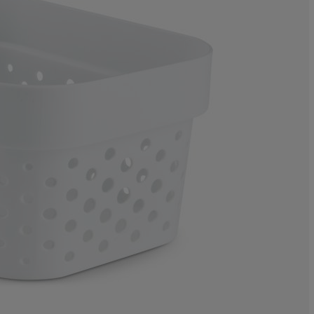
0%
0%
0%