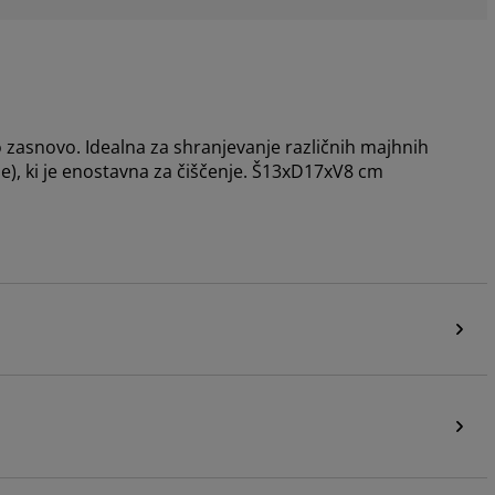
o zasnovo. Idealna za shranjevanje različnih majhnih
ne), ki je enostavna za čiščenje. Š13xD17xV8 cm