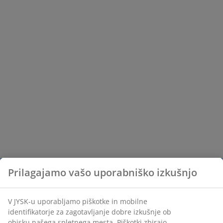
Prilagajamo vašo uporabniško izkušnjo
V JYSK-u uporabljamo piškotke in mobilne
identifikatorje za zagotavljanje dobre izkušnje ob
obisku našega spletnega mesta. Piškotki zbirajo