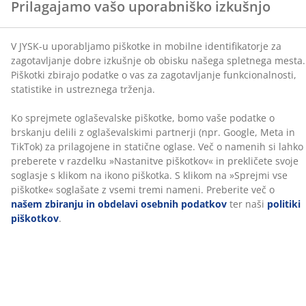
Ocene
(npr. Google, Meta in TikTok) za prilagojene in statične
oglase. Več o namenih si lahko preberete v razdelku
(
132
)
»Nastanitve piškotkov« in prekličete svoje soglasje s
klikom na ikono piškotka. S klikom na »Sprejmi vse
piškotke« soglašate z vsemi tremi nameni. Preberite
Dostava
več o
našem zbiranju in obdelavi osebnih podatkov
ter naši
politiki piškotkov
.