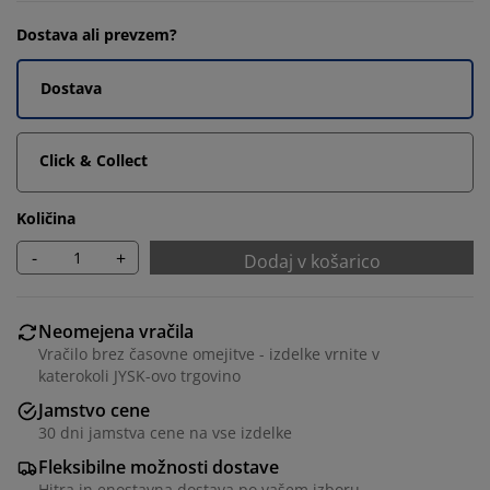
Dostava ali prevzem?
Dostava
Click & Collect
Količina
-
+
Dodaj v košarico
Neomejena vračila
Vračilo brez časovne omejitve - izdelke vrnite v
katerokoli JYSK-ovo trgovino
Jamstvo cene
30 dni jamstva cene na vse izdelke
Fleksibilne možnosti dostave
Hitra in enostavna dostava po vašem izboru