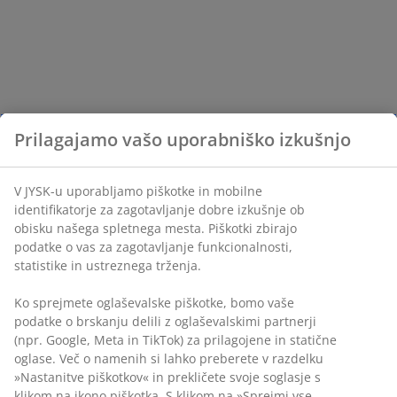
Prilagajamo vašo uporabniško izkušnjo
V JYSK-u uporabljamo piškotke in mobilne
identifikatorje za zagotavljanje dobre izkušnje ob
obisku našega spletnega mesta. Piškotki zbirajo
podatke o vas za zagotavljanje funkcionalnosti,
statistike in ustreznega trženja.
Ko sprejmete oglaševalske piškotke, bomo vaše
podatke o brskanju delili z oglaševalskimi partnerji
(npr. Google, Meta in TikTok) za prilagojene in statične
oglase. Več o namenih si lahko preberete v razdelku
»Nastanitve piškotkov« in prekličete svoje soglasje s
klikom na ikono piškotka. S klikom na »Sprejmi vse