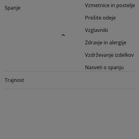
ga in zaščita pohištva
nanja svetila
uhe
steljni okvirji
či
Vzmetnice in postelje
Spanje
mpiranje
Prešite odeje
rderobne omare
vir divanske postelje
delki za dom
Vzglavniki
hištvo za spalnice
steljna dna
delki za otroško sobo
Zdravje in alergije
žišča za otroke
rilo
Vzdrževanje izdelkov
roške postelje
Nasveti o spanju
Trajnost