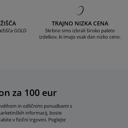
ŽIŠČA
TRAJNO NIZKA CENA
 ležišča GOLD
Skrbno smo izbrali široko paleto
izdelkov, ki imajo vsak dan nizko ceno.
bon za 100 eur
navdihom in odličnimi ponudbami s
arketinških informacij, boste
ite v fizični trgovini. Poglejte