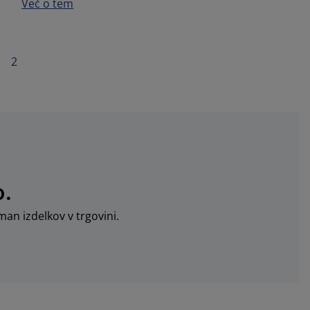
Več o tem
2
o.
an izdelkov v trgovini.