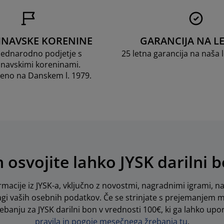
INAVSKE KORENINE
GARANCIJA NA LE
dnarodno podjetje s
25 letna garancija na naša
navskimi koreninami.
jeno na Danskem l. 1979.
in osvojite lahko JYSK darilni 
rmacije iz JYSK-a, vključno z novostmi, nagradnimi igrami, 
gi vaših osebnih podatkov. Če se strinjate s prejemanjem m
anju za JYSK darilni bon v vrednosti 100€, ki ga lahko uporab
pravila in pogoje mesečnega žrebanja tu
.