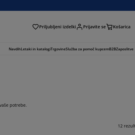
Priljubljeni izdelki
Prijavite se
Košarica
Navdih
Letaki in katalogi
Trgovine
Služba za pomoč kupcem
B2B
Zaposlitve
 vaše potrebe.
12 rezul