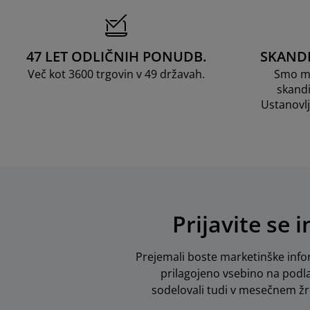
47 LET ODLIČNIH PONUDB.
SKAND
Več kot 3600 trgovin v 49 državah.
Smo me
skandi
Ustanovl
Prijavite se 
Prejemali boste marketinške info
prilagojeno vsebino na podla
sodelovali tudi v mesečnem žreb