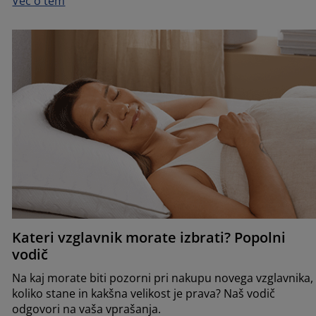
Več o tem
Kateri vzglavnik morate izbrati? Popolni
vodič
Na kaj morate biti pozorni pri nakupu novega vzglavnika,
koliko stane in kakšna velikost je prava? Naš vodič
odgovori na vaša vprašanja.