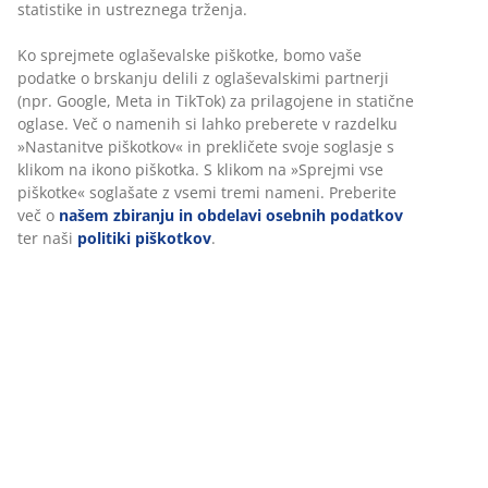
statistike in ustreznega trženja.
mizo
Okrasni furnir in jeklo:
Trdni, trpežni materiali
Ko sprejmete oglaševalske piškotke, bomo vaše
podatke o brskanju delili z oglaševalskimi partnerji
FSC® Mix:
Les in materiali gozdnega izvora v tem
(npr. Google, Meta in TikTok) za prilagojene in statične
izdelku izvirajo iz FSC®-certificiranih, recikliranih
oglase. Več o namenih si lahko preberete v razdelku
ali drugih kontroliranih virov.
»Nastanitve piškotkov« in prekličete svoje soglasje s
klikom na ikono piškotka. S klikom na »Sprejmi vse
Električna
piškotke« soglašate z vsemi tremi nameni. Preberite
Ta miza se nastavlja z električnim motorjem, tako da
več o
našem zbiranju in obdelavi osebnih podatkov
lahko višino enostavno dvignete ali spustite s pritiskom
ter naši
politiki piškotkov
.
na gumb. Intuitivna nadzorna plošča je nameščena na
robu mizne plošče. Mizo lahko natančno prilagodite
želeni višini sedenja ali stanja.
Nastavljiva višina
Funkcija nastavitve višine vam olajša preklapljanje med
sedenjem in stanjem med delom. Spodbuja bolj
dinamičen delovni dan z možnostjo spreminjanja
delovnega položaja. Prilagodite jo svoji natančni višini
sedenja ali stanja, da izboljšate držo in zmanjšate