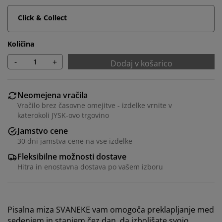
Click & Collect
Količina
-
+
Dodaj v košarico
Neomejena vračila
Vračilo brez časovne omejitve - izdelke vrnite v
katerokoli JYSK-ovo trgovino
Jamstvo cene
30 dni jamstva cene na vse izdelke
Fleksibilne možnosti dostave
Hitra in enostavna dostava po vašem izboru
Pisalna miza SVANEKE vam omogoča preklapljanje med
sedenjem in stanjem čez dan, da izboljšate svojo