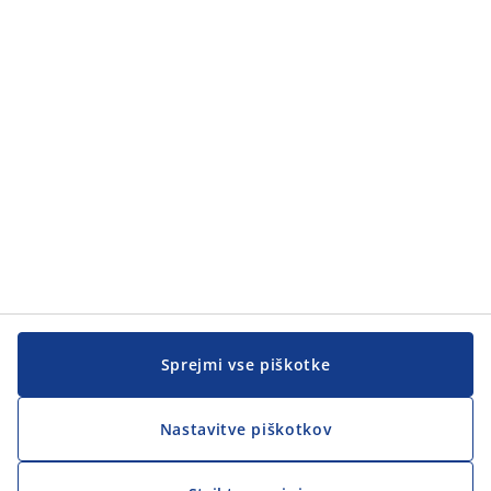
Kategorije
Pomoč kupcem
Pomoč kupcem
JYSK
JYSK
SEDEŽ PODJETJA
Sledite podjetju JYSK