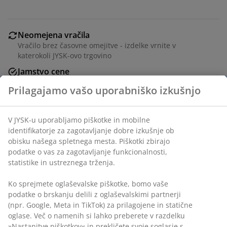
Neomejena vračila
Vračilo brez časovne omejitve - izdelke vrnite v
katerokoli JYSK-ovo trgovino
Jamstvo cene
30 dni jamstva cene na vse izdelke
Fleksibilne možnosti dostave
Hitra in enostavna dostava po vašem izboru
Miza: Jeklo, oljen FSC® trdi les in umetni ratan.
Š56xD93xV43 cm. Dvosed in stol: Jeklo in umetni ratan.
Z luksuznimi blazinami s trpežno, strukturno tkano
prevleko.
Inventarna številka: 3726017
Navodila za sestavljanje