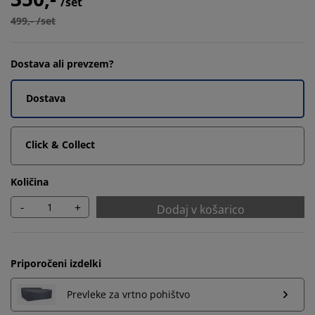
/set
499,- /set
Dostava ali prevzem?
Dostava
Click & Collect
Količina
-
+
Dodaj v košarico
Priporočeni izdelki
Prevleke za vrtno pohištvo