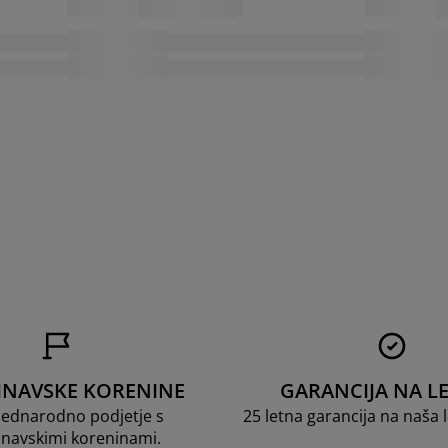
INAVSKE KORENINE
GARANCIJA NA LE
dnarodno podjetje s
25 letna garancija na naša
navskimi koreninami.