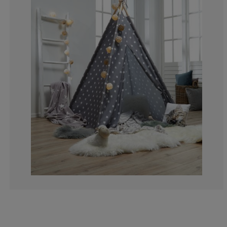
0%
17.6470588235
5.8823529411