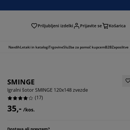
Priljubljeni izdelki
Prijavite se
Košarica
Navdih
Letaki in katalogi
Trgovine
Služba za pomoč kupcem
B2B
Zaposlitve
SMINGE
Igralni šotor SMINGE 120x148 zvezde
(
17
)
35,-
/kos.
8824%
0588%
Dostava ali prevzem?