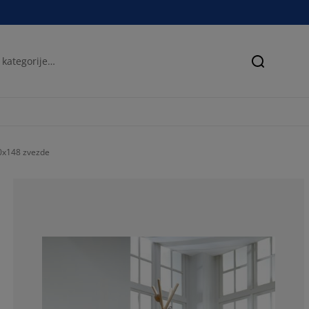
Iskanje
20x148 zvezde
52.9411764705
23.5294117647