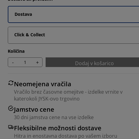
Dostava
29413%
7647%
Click & Collect
Količina
-
+
Dodaj v košarico
Neomejena vračila
Vračilo brez časovne omejitve - izdelke vrnite v
katerokoli JYSK-ovo trgovino
Jamstvo cene
30 dni jamstva cene na vse izdelke
Fleksibilne možnosti dostave
Hitra in enostavna dostava po vašem izboru