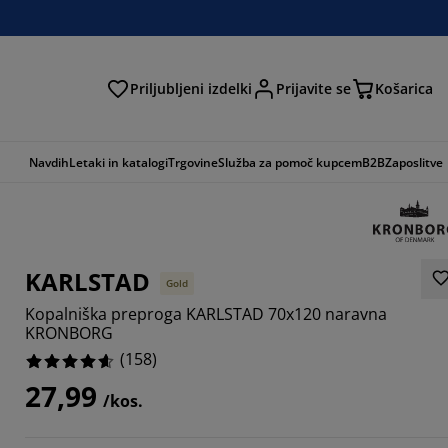
Priljubljeni izdelki
Prijavite se
Košarica
Navdih
Letaki in katalogi
Trgovine
Služba za pomoč kupcem
B2B
Zaposlitve
KARLSTAD
Gold
Kopalniška preproga KARLSTAD 70x120 naravna
KRONBORG
(
158
)
27,99
328%
/kos.
696%