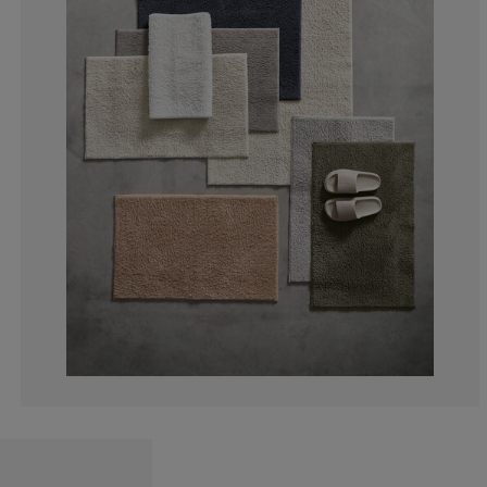
3.79746835443
4.430379746835
1.89873417721