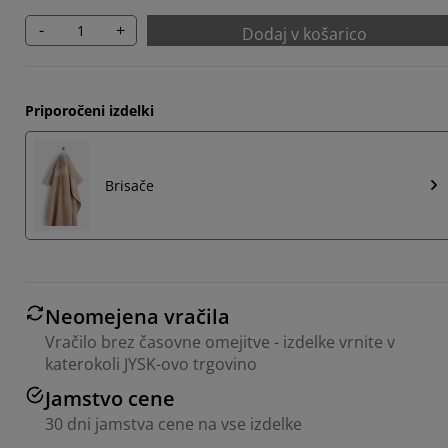
-
+
Dodaj v košarico
Priporočeni izdelki
Brisače
Neomejena vračila
Vračilo brez časovne omejitve - izdelke vrnite v
katerokoli JYSK-ovo trgovino
Jamstvo cene
30 dni jamstva cene na vse izdelke