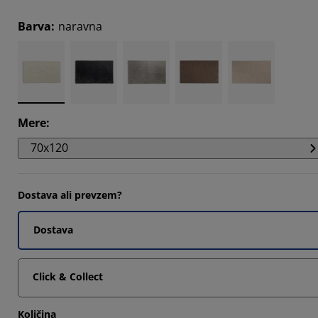
038%
Barva
:
naravna
443%
519%
Mere
:
70x120
Dostava ali prevzem?
Dostava
Click & Collect
Količina