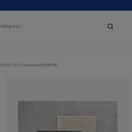
Iskanje
ARLSTAD 70x120 naravna KRONBORG
82.91139240506
6.962025316455