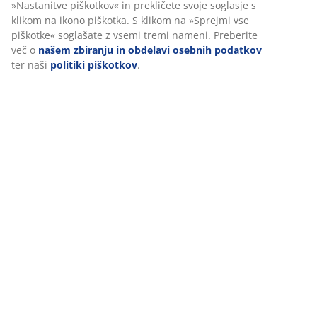
Tkanina:
Mehek, trpežen poliester
Brezstopenjski mehanizem za nagib
Mehanizem brezstopenjskega nagiba omogoča, da se
sedež in naslonjalo rahlo nagneta nazaj, da se
premikata z vami, ko se naslonite nazaj. To podpira
vaše naravno gibanje, tako da lahko udobno sedite dlje
časa. Prav tako lahko povečate ali zmanjšate upor
brezstopenjskega nagiba, odvisno od tega, kako
enostavno želite, da se stol nagne nazaj.
Zaklepanje nagiba v različnih položajih
Mehanizem brezstopenjskega nagiba lahko zaklenete v
različnih kotih nagiba. Sedež lahko zaklenete pod
kotom za sproščeno sedenje ali pa ga zaklenete v
pokončnem položaju za ravno in stabilno držo.
Nastavljiva višina
Višino računalniškega stola prilagodite svoji višini in
načinu sedenja. Sedite udobno dlje časa tako, da
pustite noge počivati ​​ravno na tleh in roke poravnate z
mizo.