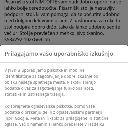
Pisarniški stol NIMTOFTE vam nudi dobro oporo, da se
lahko bolje osredotočite. Pisarniški stol je nastavljiv,
podporni stol, ki vam pomaga, da se počutite udobno
med dolgimi delovnimi urami. Z naslonoma za roke ta
stol podpira dobro držo, tako da lahko udobno sedite
več ur. Stol je prevlečen z mehko, sivo tkanino.
Š58xV92-102xG64 cm
Lastnosti
Brezstopenjski mehanizem za nagib:
Sledi
gibanju vašega telesa
Zaklepanje nagiba v različnih položajih:
Zaklenite stol v različnih kotih nagiba
Nastavljiva višina:
Prilagodite stol svoji višini in
drži
Varnostna kolesca:
Samodejno se zaklenejo, ko
stol ni v uporabi