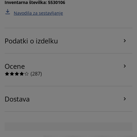
Inventarna številka: 5530106
Ko sprejmete oglaševalske piškotke, bomo vaše
podatke o brskanju delili z oglaševalskimi partnerji
Navodila za sestavljanje
(npr. Google, Meta in TikTok) za prilagojene in statične
oglase. Več o namenih si lahko preberete v razdelku
»Nastanitve piškotkov« in prekličete svoje soglasje s
klikom na ikono piškotka. S klikom na »Sprejmi vse
Podatki o izdelku
piškotke« soglašate z vsemi tremi nameni. Preberite
več o
našem zbiranju in obdelavi osebnih podatkov
ter naši
politiki piškotkov
.
Ocene
(
287
)
Dostava