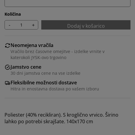
Količina
-
+
Dodaj v košarico
Neomejena vračila
Vračilo brez časovne omejitve - izdelke vrnite v
katerokoli JYSK-ovo trgovino
Jamstvo cene
30 dni jamstva cene na vse izdelke
Fleksibilne možnosti dostave
Prilagajamo vašo uporabniško izkušnjo
Hitra in enostavna dostava po vašem izboru
V JYSK-u uporabljamo piškotke in mobilne
identifikatorje za zagotavljanje dobre izkušnje ob
Poliester (40% recikliran). S kroglično vrvico. Širino
obisku našega spletnega mesta. Piškotki zbirajo
lahko po potrebi skrajšate. 140x170 cm
podatke o vas za zagotavljanje funkcionalnosti,
statistike in ustreznega trženja.