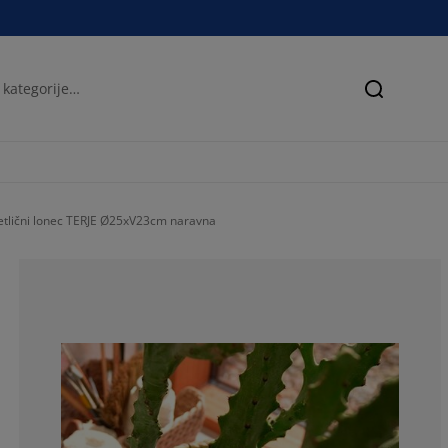
Iskanje
etlični lonec TERJE Ø25xV23cm naravna
100%
0%