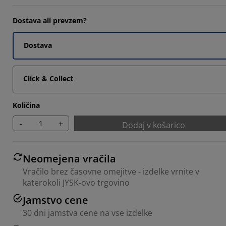
Dostava ali prevzem?
Dostava
Click & Collect
Količina
-
+
Dodaj v košarico
Neomejena vračila
Vračilo brez časovne omejitve - izdelke vrnite v
katerokoli JYSK-ovo trgovino
Jamstvo cene
30 dni jamstva cene na vse izdelke