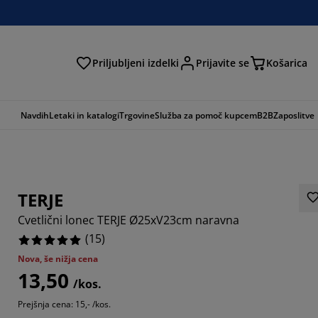
Priljubljeni izdelki
Prijavite se
Košarica
Navdih
Letaki in katalogi
Trgovine
Služba za pomoč kupcem
B2B
Zaposlitve
TERJE
Cvetlični lonec TERJE Ø25xV23cm naravna
(
15
)
Nova, še nižja cena
13,50
/kos.
Prejšnja cena: 15,- /kos.