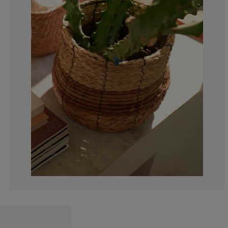
0%
0%
0%